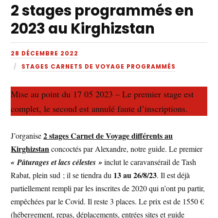
2 stages programmés en
2023 au Kirghizstan
28 DÉCEMBRE 2022
STAGES CARNETS DE VOYAGE PROGRAMMÉS
Mise au point du 17 05 2023 – Le premier stage est
complet, le second est annulé faute d’inscriptions.
2 stages Carnet de Voyage différents au
J’organise
Kirghizstan
concoctés par Alexandre, notre guide. Le premier
« Pâturages et lacs célestes »
inclut le caravansérail de Tash
13 au 26/8/23
Rabat, plein sud ; il se tiendra du
. Il est déjà
partiellement rempli par les inscrites de 2020 qui n’ont pu partir,
empêchées par le Covid. Il reste 3 places. Le prix est de 1550 €
(hébergement, repas, déplacements, entrées sites et guide