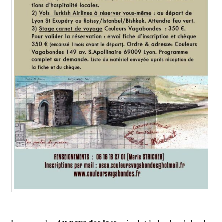
« Au pays des lacs »
Le second
inclut le lac Issyk koul