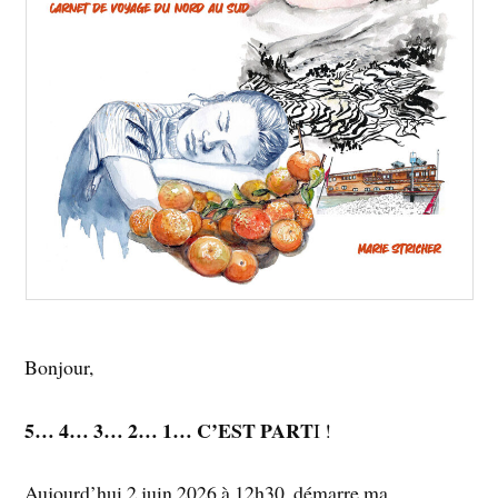
Bonjour,
5… 4… 3… 2… 1… C’EST PART
I !
Aujourd’hui 2 juin 2026 à 12h30, démarre ma